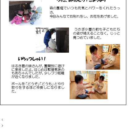
投
稿
ナ
ビ