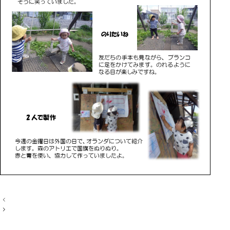
投
稿
ナ
ビ