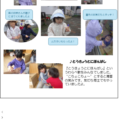
投
稿
ナ
ビ