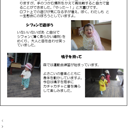
投
稿
ナ
ビ