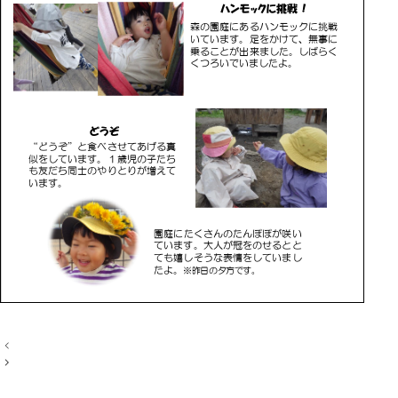
投
稿
ナ
ビ