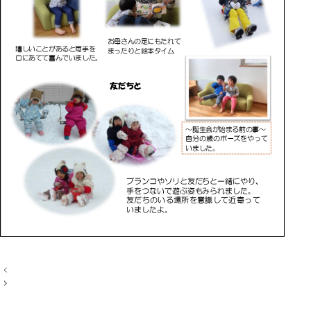
投
稿
ナ
ビ