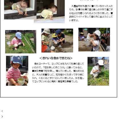
投
稿
ナ
ビ