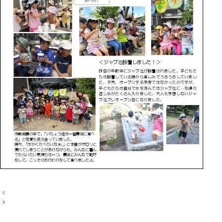
投
稿
ナ
ビ