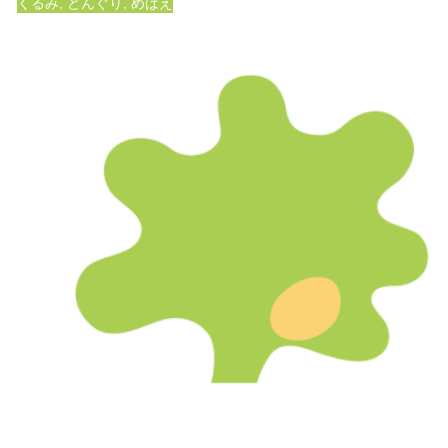
くるみ
,
どんぐり
,
めばえ