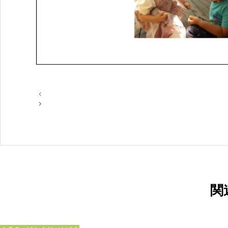
投
稿
ナ
ビ
ゲ
ー
シ
ョ
ン
関