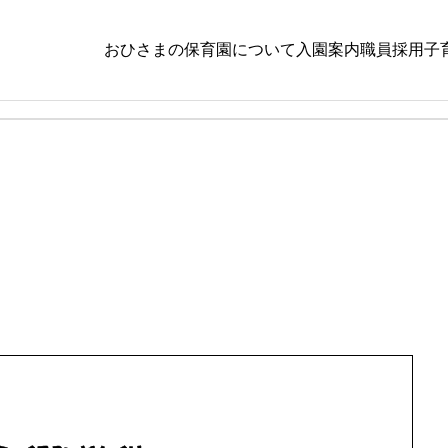
おひさまの保育
園について
入園案内
職員採用
子
小規模
８月５日（水）