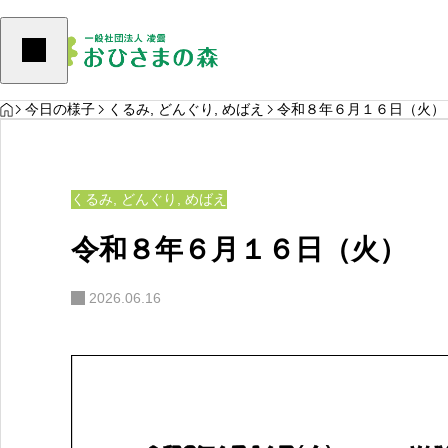
HOME
ょう
,
もみじ
,
やまぼうし
くるみ
,
どんぐり
,
めばえ
今日の様子
くるみ
,
どんぐり
,
めばえ
令和８年６月１６日（火）
くるみ
,
どんぐり
,
めばえ
令和８年６月１６日（火）
2026.06.16
８年８月５日（水）
令和８年８月５日（水）