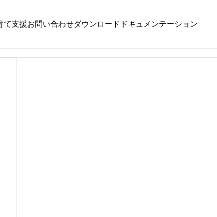
育て支援
お問い合わせ
ダウンロード
ドキュメンテーション
いちょう
,
もみじ
,
やまぼうし
くるみ
,
どんぐり
,
令和８年８月４日（火）
令和８年８月４