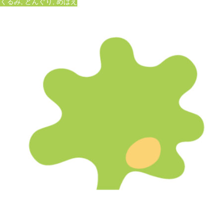
くるみ
,
どんぐり
,
めばえ