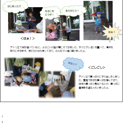
投
稿
ナ
ビ