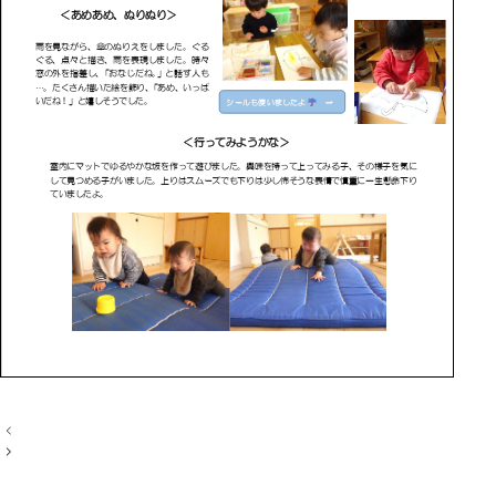
投
稿
ナ
ビ