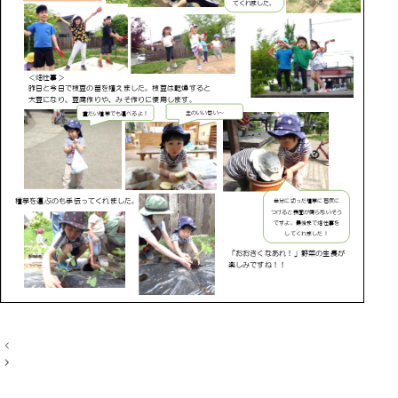
投
稿
ナ
ビ