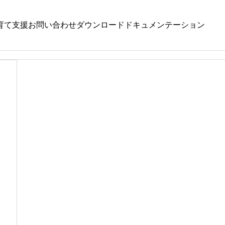
育て支援
お問い合わせ
ダウンロード
ドキュメンテーション
みじ
,
やまぼうし
くるみ
,
どんぐり
,
めばえ
８月４日（火）
令和８年８月４日（火）