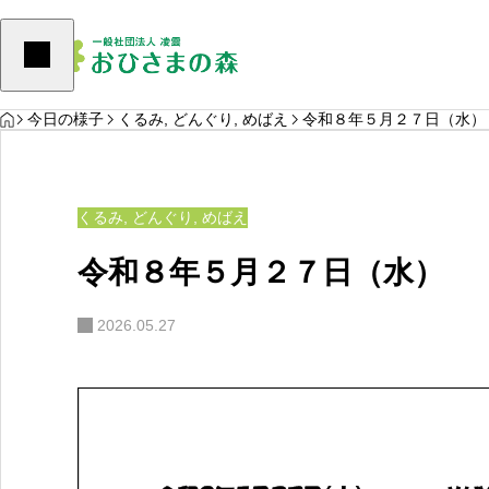
HOME
うし
くるみ
,
どんぐり
,
めばえ
今日の様子
くるみ
,
どんぐり
,
めばえ
令和８年５月２７日（水）
くるみ
,
どんぐり
,
めばえ
令和８年５月２７日（水）
2026.05.27
水）
令和８年８月５日（水）