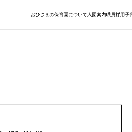
おひさまの保育
園について
入園案内
職員採用
子
小規模
いちょう
,
も
８月５日（水）
令和８年