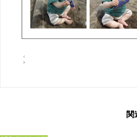
投
稿
ナ
ビ
ゲ
ー
シ
ョ
ン
関