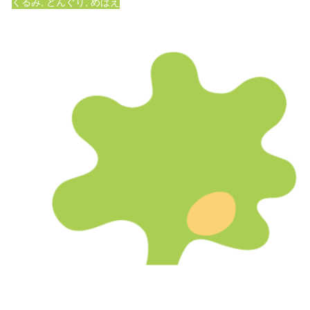
くるみ
,
どんぐり
,
めばえ