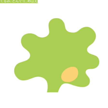
くるみ
,
どんぐり
,
めばえ