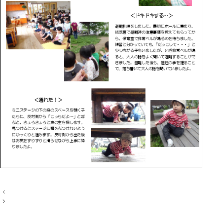
投
稿
ナ
ビ