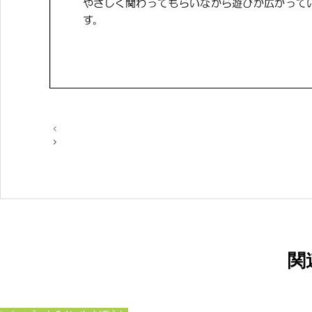
投
稿
ナ
ビ
ゲ
ー
シ
ョ
ン
関