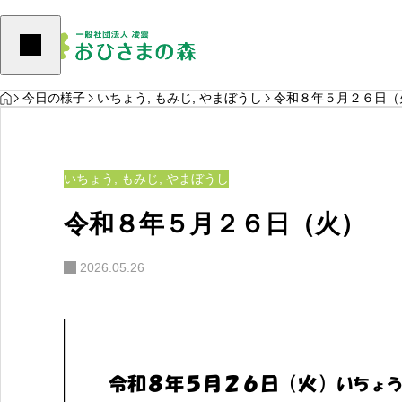
HOME
じ
,
やまぼうし
くるみ
,
どんぐり
,
めばえ
今日の様子
いちょう
,
もみじ
,
やまぼうし
令和８年５月２６日（
いちょう
,
もみじ
,
やまぼうし
令和８年５月２６日（火）
2026.05.26
５日（水）
令和８年８月５日（水）