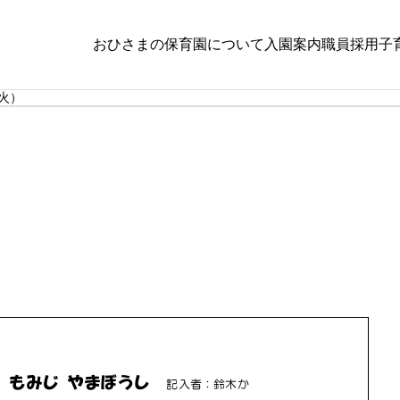
おひさまの保育
園について
入園案内
職員採用
子
小規模
いち
火）
８月５日（水）
令