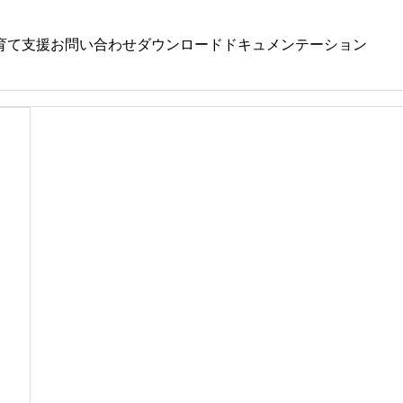
育て支援
お問い合わせ
ダウンロード
ドキュメンテーション
ょう
,
もみじ
,
やまぼうし
くるみ
,
どんぐり
,
めばえ
和８年８月４日（火）
令和８年８月４日（火