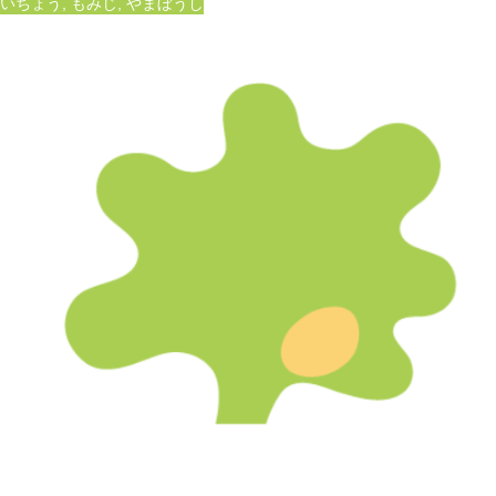
いちょう
,
もみじ
,
やまぼうし