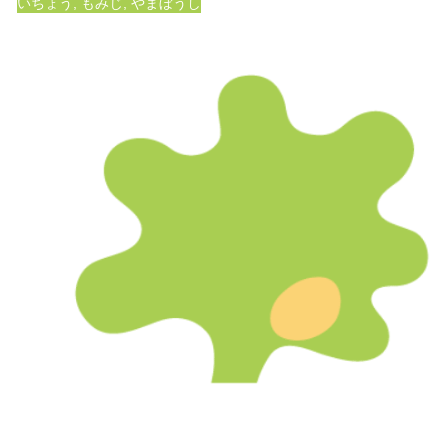
いちょう
,
もみじ
,
やまぼうし