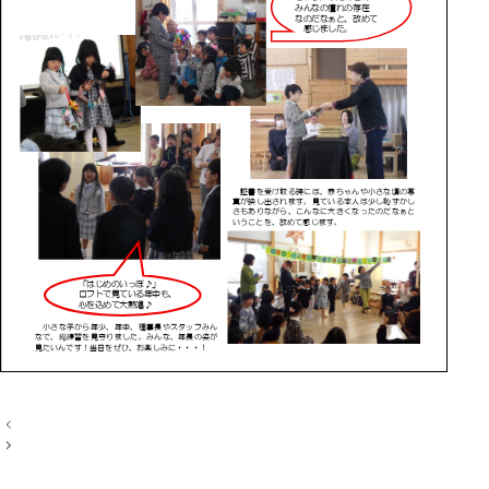
投
稿
ナ
ビ