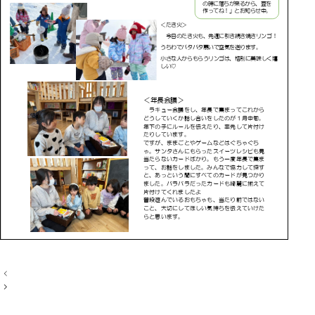
投
稿
ナ
ビ